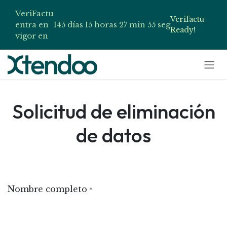
VeriFactu
Verifactu
entra en
días
horas
min
seg
145
15
27
55
Ready!
vigor en
Ir al contenido
Solicitud de eliminación
de datos
Nombre completo
*