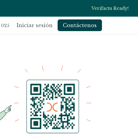
Verifactu Ready!
s
Blog
Iniciar sesión
Contáctenos
 025