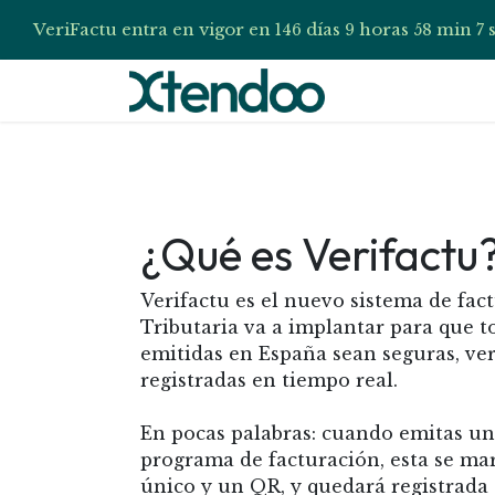
VeriFactu entra en vigor en
días
horas
min
146
9
58
6
Ir al contenido
Inicio
Verifa
¿Qué es Verifactu
Verifactu es el nuevo sistema de fac
Tributaria va a implantar para que to
emitidas en España sean seguras, veri
registradas en tiempo real.
En pocas palabras: cuando emitas un
programa de facturación, esta se ma
único y un QR, y quedará registrada