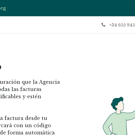
seg
ctu
Contáctenos
Soporte
Te llamamos
Evento
+34 655 945
?
turación que la Agencia
das las facturas
ficables y estén
a factura desde tu
rcará con un código
 de forma automática