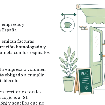
e empresas y
n España.
 emitan facturas
turación homologado
y
umpla con los requisitos
 tu empresa o volumen
tás obligado
a cumplir
tablecidos.
 territorios forales
 acogidas al
SII
ión)
y aquellos que no